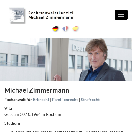
Toggl
navig
Michael Zimmermann
Fachanwalt für
Erbrecht
|
Familienrecht
|
Strafrecht
Vita
Geb. am 30.10.1964 in Bochum
Studium
Studium der Rechtwissenschaften in Erlangen und Bochum