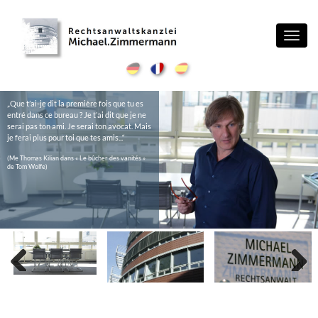
Toggl
navig
„Que t’ai-je dit la première fois que tu es
entré dans ce bureau ? Je t’ai dit que je ne
serai pas ton ami. Je serai ton avocat. Mais
je ferai plus pour toi que tes amis...“
(Me Thomas Kilian dans « Le bûcher des vanités »
de Tom Wolfe)
Previous
Next