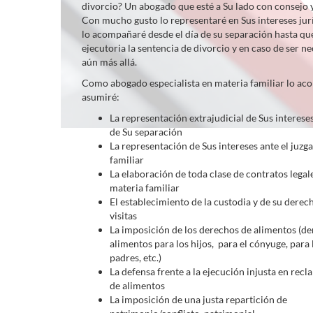
divorcio? Un abogado que esté a Su lado con consejo 
Con mucho gusto lo representaré en Sus intereses jur
lo acompañaré desde el día de su separación hasta qu
ejecutoria la sentencia de divorcio y en caso de ser ne
aún más allá.
Como abogado especialista en materia familiar lo aco
asumiré:
La representación extrajudicial de Sus intereses
de Su separación
La representación de Sus intereses ante el juzg
familiar
La elaboración de toda clase de contratos legal
materia familiar
El establecimiento de la custodia y de su derec
visitas
La imposición de los derechos de alimentos (d
alimentos para los hijos, para el cónyuge, para 
padres, etc.)
La defensa frente a la ejecución injusta en rec
de alimentos
La imposición de una justa repartición de