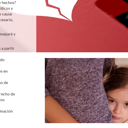
y hechos?
ídicos y
e cause
cesario,
nsejaré y
 a partir
ado
es en
ho de
erecho de
los
lamación