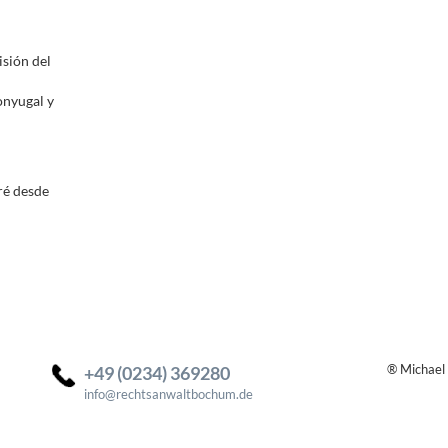
isión del
onyugal y
ré desde
+49 (0234) 369280
® Michael
info@rechtsanwaltbochum.de